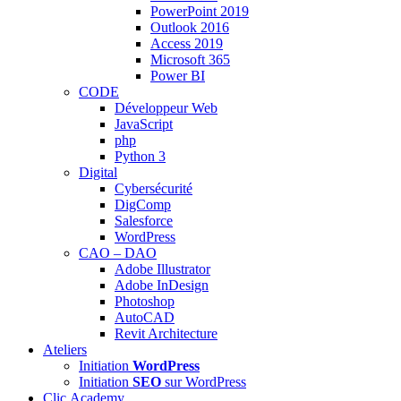
PowerPoint 2019
Outlook 2016
Access 2019
Microsoft 365
Power BI
CODE
Développeur Web
JavaScript
php
Python 3
Digital
Cybersécurité
DigComp
Salesforce
WordPress
CAO – DAO
Adobe Illustrator
Adobe InDesign
Photoshop
AutoCAD
Revit Architecture
Ateliers
Initiation
WordPress
Initiation
SEO
sur WordPress
Clic.Academy