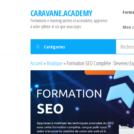
Aller
CARAVANE.ACADEMY
au
Forma
contenu
Formations e-learning variées et accessibles, apprenez
à votre rythme et où que vous soyez
Mon 
Catégories
Accueil
»
Boutique
»
Formation SEO Complète : Devenez Ex