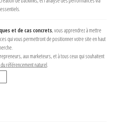
 création de backlinks, et l’analyse des performances via
 essentiels.
iques et de cas concrets
, vous apprendrez à mettre
ces qui vous permettront de positionner votre site en haut
herche.
repreneurs, aux marketeurs, et à tous ceux qui souhaitent
s du référencement naturel
.